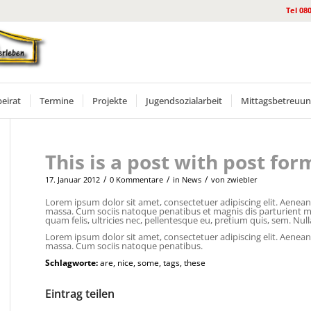
Tel 08
beirat
Termine
Projekte
Jugendsozialarbeit
Mittagsbetreuu
This is a post with post for
/
/
/
17. Januar 2012
0 Kommentare
in
News
von
zwiebler
Lorem ipsum dolor sit amet, consectetuer adipiscing elit. Aene
massa. Cum sociis natoque penatibus et magnis dis parturient m
quam felis, ultricies nec, pellentesque eu, pretium quis, sem. Nu
Lorem ipsum dolor sit amet, consectetuer adipiscing elit. Aene
massa. Cum sociis natoque penatibus.
Schlagworte:
are
,
nice
,
some
,
tags
,
these
Eintrag teilen