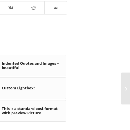
Indented Quotes and Images –
beautiful
Custom Lightbox!
He
This is a standard post format
with preview Picture