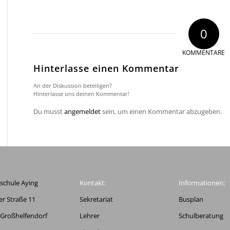
0
KOMMENTARE
Hinterlasse einen Kommentar
An der Diskussion beteiligen?
Hinterlasse uns deinen Kommentar!
Du musst
angemeldet
sein, um einen Kommentar abzugeben.
schule Aying
Kontakt:
Informationen:
r Straße 11
Sekretariat
Busplan
 Großhelfendorf
Lehrer
Schulberatung