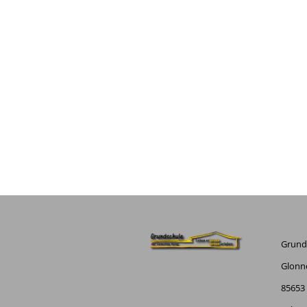
Grund
Glonne
85653