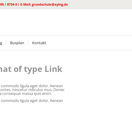
095 / 8734-0 / E-Mail: grundschule@aying.de
ng
Busplan
Kontakt
mat of type Link
an commodo ligula eget dolor. Aenean
ontes, nascetur ridiculus mus. Donec
lla consequat massa quis enim.
an commodo ligula eget dolor. Aenean