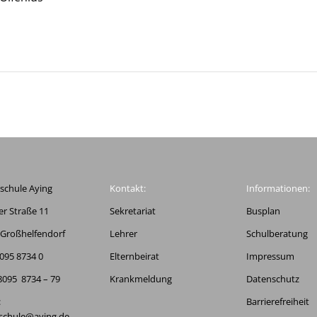
schule Aying
Kontakt:
Informationen:
r Straße 11
Sekretariat
Busplan
 Großhelfendorf
Lehrer
Schulberatung
8095 8734 0
Elternbeirat
Impressum
8095 8734 – 79
Krankmeldung
Datenschutz
:
Barrierefreiheit
schule@aying.de