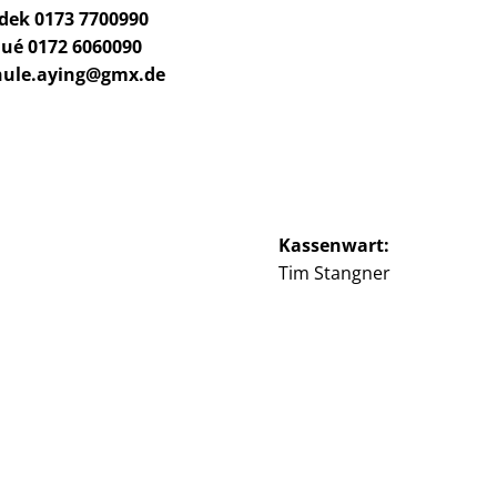
ndek 0173 7700990
aué 0172 6060090
chule.aying@gmx.de
Kassenwart:
Tim Stangner