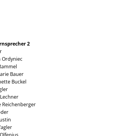
ernsprecher 2
r
a Ordyniec
 Rammel
arie Bauer
ette Buckel
gler
 Lechner
e Reichenberger
öder
ustin
Wagler
 Olfenius