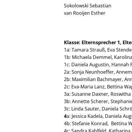
Sokolowski Sebastian
van Rooijen Esther
Klasse: Elternsprecher 1, Elt
1a: Tamara Strauß, Eva Stende
1b: Michaela Demmel, Karolin
1c: Daniela Augustin, Hannah
2a: Sonja Neunhoeffer, Annem
2b: Maximilian Bachmayer, Ann
2c: Eva-Maria Lanz, Bettina Wa
3a: Susanne Daxner, Roswitha
3b: Annette Scherer, Stephani
3c: Linda Sauter, Daniela Schr
4
a: Jessica Kadela, Daniela Aug
4b: Stefanie Konrad, Bettina 
4c: Sandra Kahlfeld, Katharina