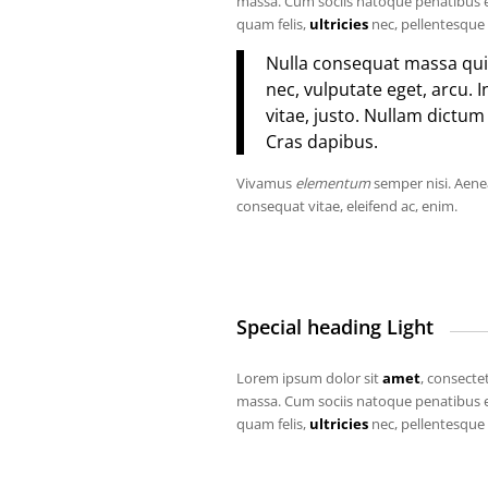
massa. Cum sociis natoque penatibus e
quam felis,
ultricies
nec, pellentesque 
Nulla consequat massa quis 
nec, vulputate eget, arcu. 
vitae, justo. Nullam dictum
Cras dapibus.
Vivamus
elementum
semper nisi. Aenea
consequat vitae, eleifend ac, enim.
Special heading Light
Lorem ipsum dolor sit
amet
, consecte
massa. Cum sociis natoque penatibus e
quam felis,
ultricies
nec, pellentesque 