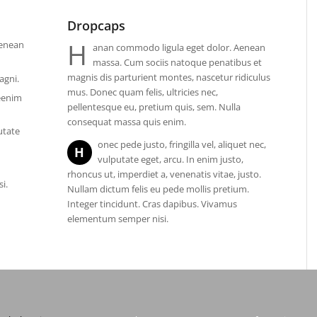
Dropcaps
H
Aenean
anan commodo ligula eget dolor. Aenean
massa. Cum sociis natoque penatibus et
magnis dis parturient montes, nascetur ridiculus
agni.
mus. Donec quam felis, ultricies nec,
leenim
pellentesque eu, pretium quis, sem. Nulla
consequat massa quis enim.
utate
onec pede justo, fringilla vel, aliquet nec,
H
vulputate eget, arcu. In enim justo,
rhoncus ut, imperdiet a, venenatis vitae, justo.
i.
Nullam dictum felis eu pede mollis pretium.
Integer tincidunt. Cras dapibus. Vivamus
elementum semper nisi.