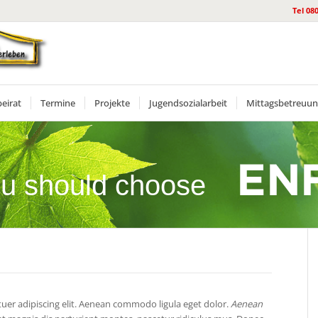
Tel 08
beirat
Termine
Projekte
Jugendsozialarbeit
Mittagsbetreuu
u should choose
tuer adipiscing elit. Aenean commodo ligula eget dolor.
Aenean