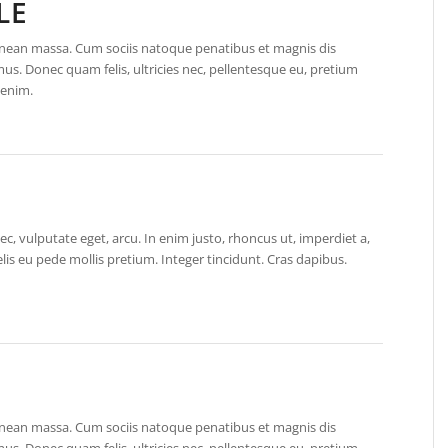
LE
nean massa. Cum sociis natoque penatibus et magnis dis
us. Donec quam felis, ultricies nec, pellentesque eu, pretium
 enim.
nec, vulputate eget, arcu. In enim justo, rhoncus ut, imperdiet a,
elis eu pede mollis pretium. Integer tincidunt. Cras dapibus.
nean massa. Cum sociis natoque penatibus et magnis dis
us. Donec quam felis, ultricies nec, pellentesque eu, pretium