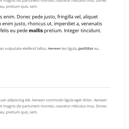
t magnis dis parturient montes, nascetur ridiculus mus. Donec
eu, pretium quis, sem.
enim. Donec pede justo, fringilla vel, aliquet
In enim justo, rhoncus ut, imperdiet a, venenatis
 felis eu pede
mollis
pretium. Integer tincidunt.
n vulputate eleifend tellus.
Aenean
leo ligula,
porttitor
eu,
tuer adipiscing elit. Aenean commodo ligula eget dolor.
Aenean
t magnis dis parturient montes, nascetur ridiculus mus. Donec
eu, pretium quis, sem.