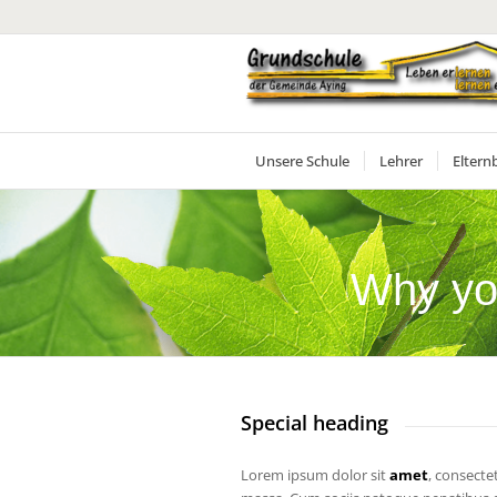
Unsere Schule
Lehrer
Eltern
Why yo
Special heading
Lorem ipsum dolor sit
amet
, consecte